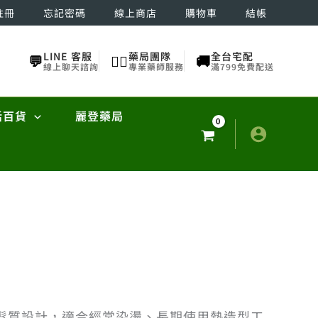
註冊
忘記密碼
線上商店
購物車
結帳
LINE 客服
藥局團隊
全台宅配
💬
👨‍⚕️
🚚
線上聊天諮詢
專業藥師服務
滿799免費配送
活百貨
麗登藥局
髮質設計，適合經常染燙、長期使用熱造型工