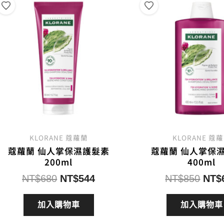
序
KLORANE 蔻蘿蘭
KLORANE 蔻
蔻蘿蘭 仙人掌保濕護髮素
蔻蘿蘭 仙人掌保
200ml
400ml
原
目
原
NT$
680
NT$
544
NT$
850
NT$
始
前
始
價
價
價
加入購物車
加入購物車
格：
格：
格：