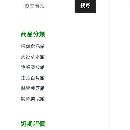
搜
搜尋
尋
關
鍵
商品分類
字
:
保健食品館
天然草本館
專業藥妝館
生活百貨館
醫學美容館
開架美妝館
近期評價