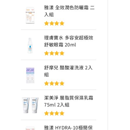
雅漾 全效潤色防曬霜 二
入組
評分
5
滿分
5
理膚寶水 多容安超極效
舒敏眼霜 20ml
評分
5
滿分
5
舒摩兒 醋酸灌洗液 2入
組
評分
5
滿分
5
潔美淨 層脂質保濕乳霜
75ml 2入組
評分
5
滿分
5
雅漾 HYDRA-10極簡保