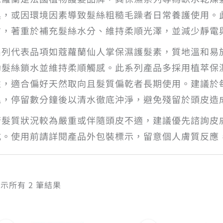
具，或因環境因素導致髮絲粗糙毛躁者日常養護使用。
方，著重於補充髮絲水分、維持柔順光澤，並減少靜電
系列代表品項如蔻蘿蘭仙人掌保濕護髮素，質地溫和易
助髮絲鎖水並維持柔順觸感。此系列產品多採用植萃保
性，適合偏好天然取向且髮質偏乾者長期使用。建議於
尾，停留數分鐘後以清水徹底沖淨，避免殘留於頭皮造
若髮質狀況較為嚴重或伴隨頭皮不適，建議優先諮詢皮
式。使用前請詳閱產品外包裝標示，留意個人膚質反應
依
示所有 2 筆結果
熱
銷
度
排