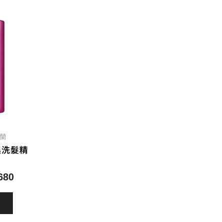
蘿蘭
濕洗髮精
目
680
前
價
格：