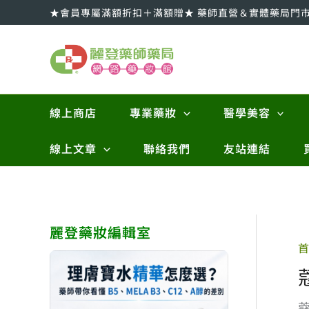
跳
★會員專屬滿額折扣＋滿額贈★ 藥師直營＆實體藥局門
至
主
要
內
容
線上商店
專業藥妝
醫學美容
線上文章
聯絡我們
友站連結
麗登藥妝編輯室