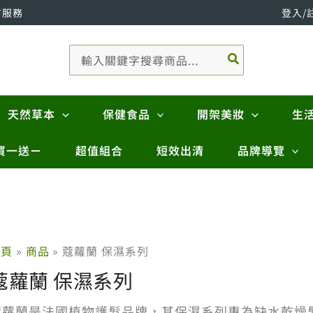
市服務
登入/
搜
尋：
天然草本
保健食品
開架美妝
生
買一送ㄧ
超值組合
短效出清
品牌導覽
首頁
商品
蔻蘿蘭 保濕系列
蔻蘿蘭 保濕系列
蔻蘿蘭是法國植物護髮品牌，其保濕系列專為缺水乾燥