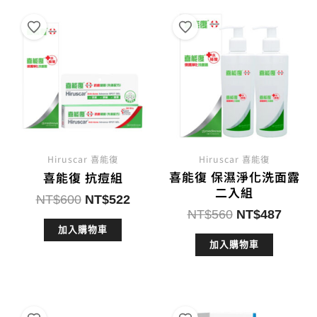
Hiruscar 喜能復
Hiruscar 喜能復
喜能復 保濕淨化洗面露
喜能復 抗痘組
二入組
原
目
NT$
600
NT$
522
原
目
NT$
560
NT$
487
始
前
始
前
加入購物車
價
價
加入購物車
價
價
格：
格：
格：
格：
NT$600。
NT$522。
NT$560。
NT$4