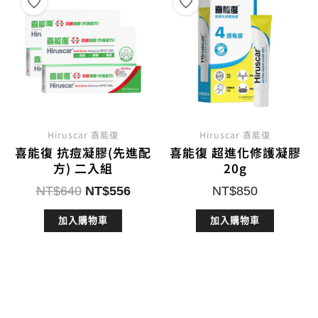
Hiruscar 喜能復
Hiruscar 喜能復
喜能復 抗痘凝膠(先進配
喜能復 超進化修護凝膠
方) 二入組
20g
原
目
NT$
640
NT$
556
NT$
850
始
前
加入購物車
加入購物車
價
價
格：
格：
NT$640。
NT$556。