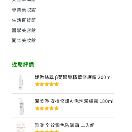
專業藥妝館
生活百貨館
醫學美容館
開架美妝館
近期評價
妮傲絲翠 β葡聚醣精華修護露 200ml
評分
5
滿分
5
潔美淨 安撫修護AI泡泡潔膚露 180ml
評分
5
滿分
5
雅漾 全效潤色防曬霜 二入組