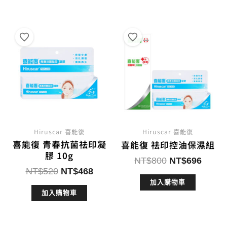
NT$1,600。
NT$1,392。
NT$800。
NT$7
Hiruscar 喜能復
Hiruscar 喜能復
喜能復 青春抗菌祛印凝
喜能復 祛印控油保濕組
膠 10g
原
目
NT$
800
NT$
696
原
目
NT$
520
NT$
468
始
前
始
前
加入購物車
價
價
加入購物車
價
價
格：
格：
格：
格：
NT$800。
NT$6
NT$520。
NT$468。