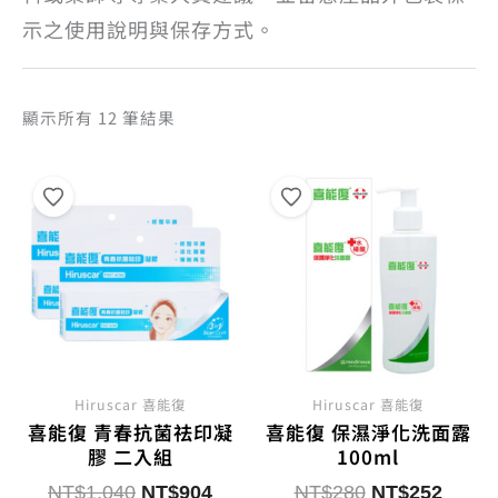
示之使用說明與保存方式。
依
顯示所有 12 筆結果
熱
銷
度
排
序
Hiruscar 喜能復
Hiruscar 喜能復
喜能復 青春抗菌祛印凝
喜能復 保濕淨化洗面露
膠 二入組
100ml
原
目
原
目
NT$
1,040
NT$
904
NT$
280
NT$
252