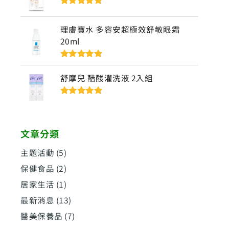
評分
5
滿分
5
理膚寶水 多容安超極效舒敏眼霜
20ml
評分
5
滿分
5
舒摩兒 醋酸灌洗液 2入組
評分
5
滿分
5
文章分類
主題活動
(5)
保健食品
(2)
居家生活
(1)
最新消息
(13)
醫美保養品
(7)