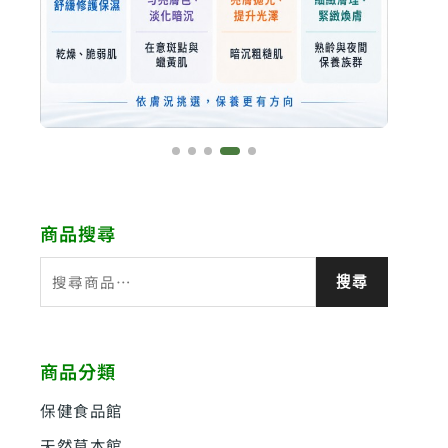
商品搜尋
搜
搜尋
尋
關
鍵
商品分類
字
:
保健食品館
天然草本館