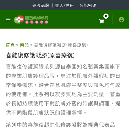
跳
藥妝品牌
│
登入/註冊
│
忘記密碼
至
主
要
內
容
首頁
商品
喜能復修護凝膠(原喜療復)
喜能復修護凝膠(原喜療復)
喜能復修護凝膠系列源自泰國知名製藥集團旗下
的專業肌膚護理品牌，專注於肌膚外觀瑕疵的日
常保養需求，適合在意肌膚平整度與膚色均勻感
的使用者。此系列以凝膠質地為主要劑型，著重
於長期持續使用下對肌膚外觀的維護與調理，提
供不同階段肌膚狀況的護理選擇。
系列中的喜能復超進化修護凝膠為經典代表品