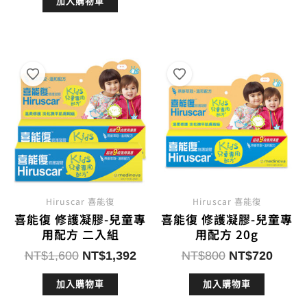
加入購物車
價
價
格：
格：
格：
格：
NT$840。
NT$7
NT$320。
NT$288。
Hiruscar 喜能復
Hiruscar 喜能復
喜能復 修護凝膠-兒童專
喜能復 修護凝膠-兒童專
用配方 二入組
用配方 20g
原
目
原
目
NT$
1,600
NT$
1,392
NT$
800
NT$
720
始
前
始
前
加入購物車
加入購物車
價
價
價
價
格：
格：
格：
格：