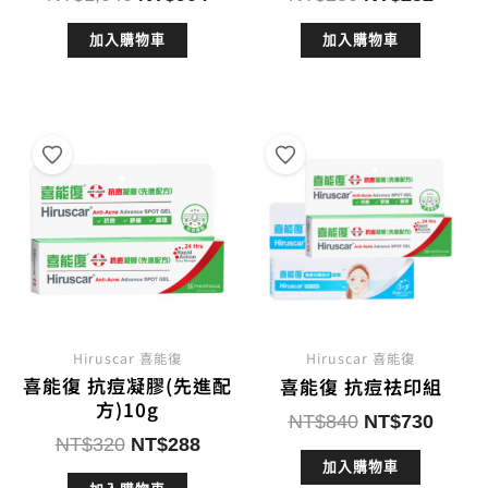
始
前
始
前
加入購物車
加入購物車
價
價
價
價
格：
格：
格：
格：
NT$1,040。
NT$904。
NT$280。
NT$2
Hiruscar 喜能復
Hiruscar 喜能復
喜能復 抗痘凝膠(先進配
喜能復 抗痘祛印組
方)10g
原
目
NT$
840
NT$
730
原
目
NT$
320
NT$
288
始
前
始
前
加入購物車
價
價