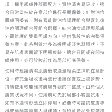
項，採用親膚性凝膠配方，質地清爽易吸收，適
合日常塗抹於在意部位進行長期保養；針對油痘
肌膚困擾者，則有喜能復油痘調理組合與喜能復
油痘調理組合等組合選擇，結合油痘調理與肌膚
外觀維護的雙重照護方向，提供階段性的完整保
養方案。此系列質地多為透明或淡色凝膠狀，不
易在肌膚表面留下明顯痕跡，適合日間或夜間持
續使用，亦可於妝前作為局部打底保養。
使用時建議清潔肌膚後取適量輕柔塗抹於在意部
位，待完全吸收後再進行後續保養或上妝步驟，
持續使用較能維持肌膚外觀的平整感。由於個人
膚質狀況不同，使用前可先於局部小範圍試用，
如有不適情形應立即停用，必要時可諮詢皮膚專
科或藥師等專業人員建議，並留意產品外包裝標