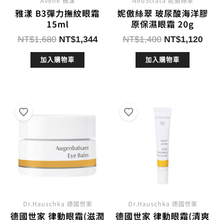
Avene 雅漾
NeoStrata 妮傲絲翠
雅漾 B3彈力撫紋眼霜
妮傲絲翠 玻尿酸海洋膠
15ml
原保濕眼霜 20g
原
目
原
目
NT$
1,680
NT$
1,344
NT$
1,400
NT$
1,120
始
前
始
前
加入購物車
加入購物車
價
價
價
價
格：
格：
格：
格：
NT$1,680。
NT$1,344。
NT$1,400。
NT$
Dr.Hauschka 德國世家
Dr.Hauschka 德國世家
德國世家 律動眼霜(滋潤
德國世家 律動眼霜(清爽