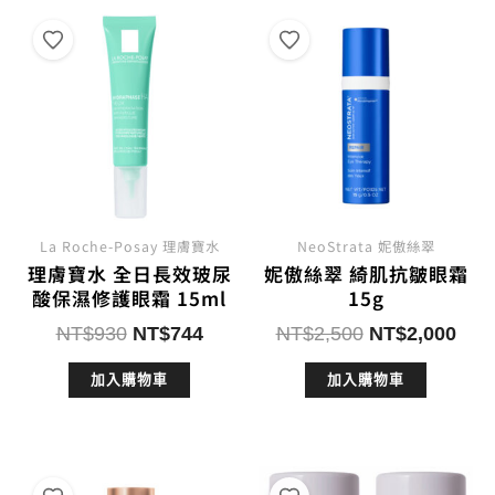
La Roche-Posay 理膚寶水
NeoStrata 妮傲絲翠
理膚寶水 全日長效玻尿
妮傲絲翠 綺肌抗皺眼霜
酸保濕修護眼霜 15ml
15g
原
目
原
目
NT$
930
NT$
744
NT$
2,500
NT$
2,000
始
前
始
前
加入購物車
加入購物車
價
價
價
價
格：
格：
格：
格：
NT$930。
NT$744。
NT$2,500。
NT$