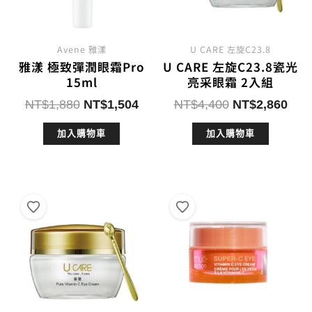
Avene 雅漾
U CARE 左旋C23.8
雅漾 極致彈潤眼霜Pro
U CARE 左旋C23.8瓷光
15ml
亮采眼霜 2入組
原
目
原
目
NT$
1,880
NT$
1,504
NT$
4,400
NT$
2,860
始
前
始
前
加入購物車
加入購物車
價
價
價
價
格：
格：
格：
格：
NT$1,880。
NT$1,504。
NT$4,400。
NT$