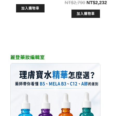
原
目
NT$
2,790
NT$
2,232
始
前
始
前
加入購物車
價
價
加入購物車
價
價
格：
格：
格：
格：
NT$3,000。
NT$2,700。
NT$2,790。
NT$
麗登藥妝編輯室