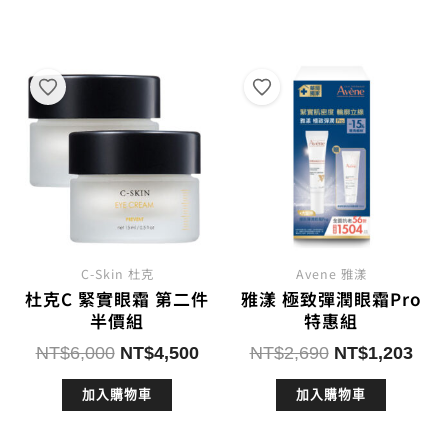
格：
格：
NT$980。
NT$7
NT$1,030。
NT$824。
C-Skin 杜克
Avene 雅漾
杜克C 緊實眼霜 第二件
雅漾 極致彈潤眼霜Pro
半價組
特惠組
原
目
原
目
NT$
6,000
NT$
4,500
NT$
2,690
NT$
1,203
始
前
始
前
加入購物車
加入購物車
價
價
價
價
格：
格：
格：
格：
NT$6,000。
NT$4,500。
NT$2,690。
NT$