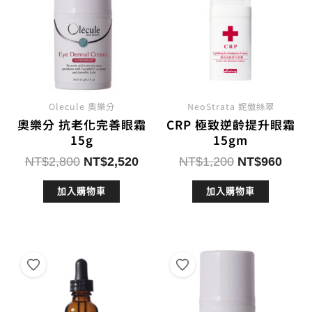
Olecule 奧樂分
NeoStrata 妮傲絲翠
奧樂分 抗老化完善眼霜
CRP 極致逆齡提升眼霜
15g
15gm
原
目
原
目
NT$
2,800
NT$
2,520
NT$
1,200
NT$
960
始
前
始
前
加入購物車
加入購物車
價
價
價
價
格：
格：
格：
格：
NT$2,800。
NT$2,520。
NT$1,200。
NT$