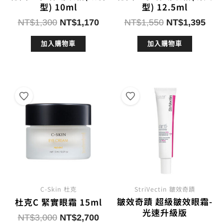
型) 10ml
型) 12.5ml
原
目
原
目
NT$
1,300
NT$
1,170
NT$
1,550
NT$
1,395
始
前
始
前
加入購物車
加入購物車
價
價
價
價
格：
格：
格：
格：
NT$1,300。
NT$1,170。
NT$1,550。
NT$
C-Skin 杜克
StriVectin 皺效奇蹟
皺效奇蹟 超級皺效眼霜-
杜克C 緊實眼霜 15ml
光速升級版
原
目
NT$
3,000
NT$
2,700