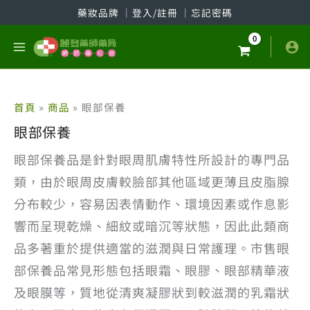
跳
藥妝品牌
│
登入/註冊
│
忘記密碼
至
主
要
內
容
首頁
商品
眼部保養
眼部保養
眼部保養品是針對眼周肌膚特性所設計的專門品
類，由於眼周皮膚較臉部其他區域更薄且皮脂腺
分布較少，容易因表情動作、環境因素或作息影
響而呈現乾燥、細紋或暗沉等狀態，因此此類商
品多著重於提供適當的滋潤與日常護理。市售眼
部保養品常見形態包括眼霜、眼膠、眼部精華液
及眼膜等，質地從清爽凝膠狀到較滋潤的乳霜狀