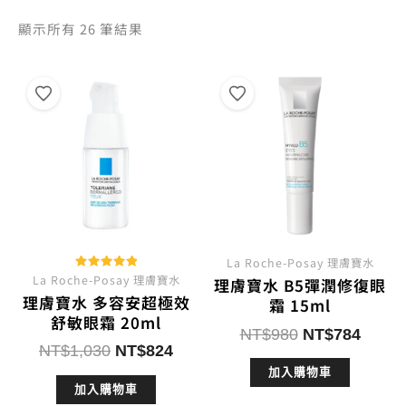
依
顯示所有 26 筆結果
熱
銷
度
排
序
La Roche-Posay 理膚寶水
La Roche-Posay 理膚寶水
評分
理膚寶水 B5彈潤修復眼
5.00
理膚寶水 多容安超極效
滿分 5
霜 15ml
舒敏眼霜 20ml
原
目
NT$
980
NT$
784
原
目
NT$
1,030
NT$
824
始
前
始
前
加入購物車
價
價
加入購物車
價
價
格：
格：