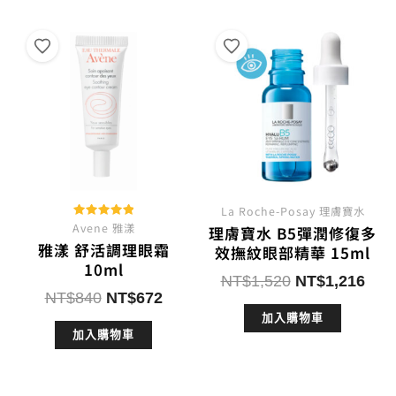
La Roche-Posay 理膚寶水
Avene 雅漾
評分
理膚寶水 B5彈潤修復多
5.00
雅漾 舒活調理眼霜
滿分 5
效撫紋眼部精華 15ml
10ml
原
目
NT$
1,520
NT$
1,216
原
目
NT$
840
NT$
672
始
前
始
前
加入購物車
價
價
加入購物車
價
價
格：
格：
格：
格：
NT$1,520。
NT$
NT$840。
NT$672。