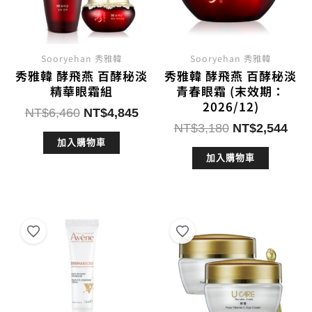
Sooryehan 秀雅韓
Sooryehan 秀雅韓
秀雅韓 酵飛燕 百酵秘淡
秀雅韓 酵飛燕 百酵秘淡
精華眼霜組
青春眼霜 (末效期：
2026/12)
原
目
NT$
6,460
NT$
4,845
原
目
始
前
NT$
3,180
NT$
2,544
始
前
加入購物車
價
價
加入購物車
價
價
格：
格：
格：
格：
NT$6,460。
NT$4,845。
NT$3,180。
NT$