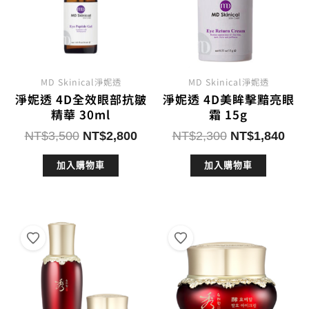
MD Skinical淨妮透
MD Skinical淨妮透
淨妮透 4D全效眼部抗皺
淨妮透 4D美眸擊黯亮眼
精華 30ml
霜 15g
原
目
原
目
NT$
3,500
NT$
2,800
NT$
2,300
NT$
1,840
始
前
始
前
加入購物車
加入購物車
價
價
價
價
格：
格：
格：
格：
NT$3,500。
NT$2,800。
NT$2,300。
NT$