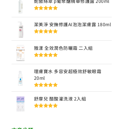
妮傲絲翠 β葡聚醣精華修護露 200ml
評分
5
滿分
5
潔美淨 安撫修護AI泡泡潔膚露 180ml
評分
5
滿分
5
雅漾 全效潤色防曬霜 二入組
評分
5
滿分
5
理膚寶水 多容安超極效舒敏眼霜
20ml
評分
5
滿分
5
舒摩兒 醋酸灌洗液 2入組
評分
5
滿分
5