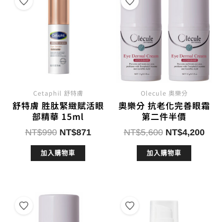
Cetaphil 舒特膚
Olecule 奧樂分
舒特膚 胜肽緊緻賦活眼
奧樂分 抗老化完善眼霜
部精華 15ml
第二件半價
原
目
原
目
NT$
990
NT$
871
NT$
5,600
NT$
4,200
始
前
始
前
加入購物車
加入購物車
價
價
價
價
格：
格：
格：
格：
NT$990。
NT$871。
NT$5,600。
NT$