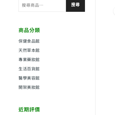
搜
搜尋
尋
關
鍵
商品分類
字
:
保健食品館
天然草本館
專業藥妝館
生活百貨館
醫學美容館
開架美妝館
近期評價