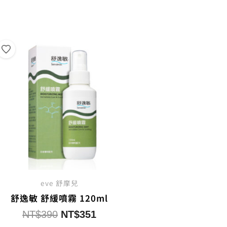
NT$590。
NT$531。
NT$
eve 舒摩兒
舒逸敏 舒緩噴霧 120ml
原
目
NT$
390
NT$
351