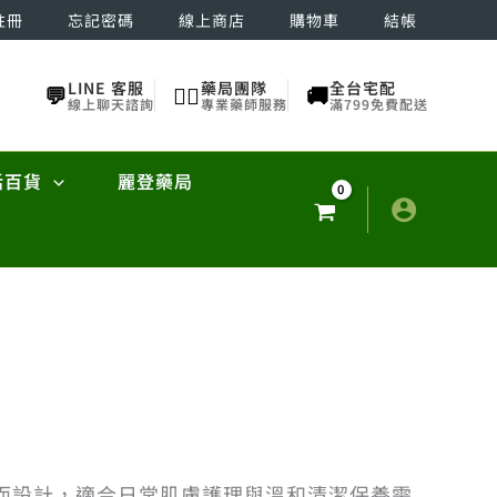
註冊
忘記密碼
線上商店
購物車
結帳
LINE 客服
藥局團隊
全台宅配
💬
👨‍⚕️
🚚
線上聊天諮詢
專業藥師服務
滿799免費配送
活百貨
麗登藥局
而設計，適合日常肌膚護理與溫和清潔保養需