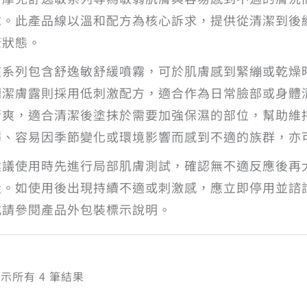
求。此產品線以溫和配方為核心訴求，提供從清潔到後
康狀態。
該系列包含舒逸敏舒緩噴霧，可於肌膚感到緊繃或乾燥
潤潔膚露則採用低刺激配方，適合作為日常臉部或身體
清爽，適合清潔後塗抹於需要加強保濕的部位，幫助維
弱、容易因季節變化或環境影響而感到不適的族群，亦
建議使用時先進行局部肌膚測試，確認無不適反應後再
量。如使用後出現持續不適或刺激感，應立即停用並諮
式請參閱產品外包裝標示說明。
依
示所有 4 筆結果
熱
銷