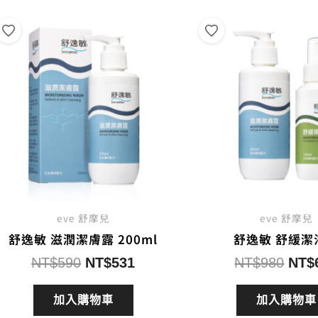
度
排
序
eve 舒摩兒
eve 舒摩兒
舒逸敏 滋潤潔膚露 200ml
舒逸敏 舒緩潔
原
目
原
NT$
590
NT$
531
NT$
980
NT$
始
前
始
價
價
價
加入購物車
加入購物車
格：
格：
格：