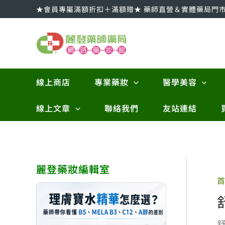
跳
★會員專屬滿額折扣＋滿額贈★ 藥師直營＆實體藥局門
至
主
要
內
容
線上商店
專業藥妝
醫學美容
線上文章
聯絡我們
友站連結
麗登藥妝編輯室