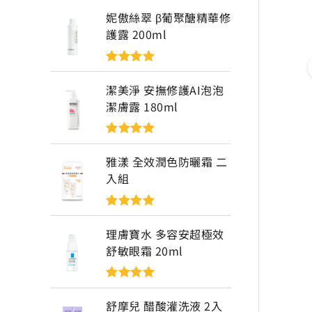
妮傲絲翠 β葡聚醣精華修
護露 200ml
評分
5
滿分
5
潔美淨 安撫修護AI泡泡
潔膚露 180ml
評分
5
滿分
5
雅漾 全效潤色防曬霜 二
入組
評分
5
滿分
5
理膚寶水 多容安超極效
舒敏眼霜 20ml
評分
5
滿分
5
舒摩兒 醋酸灌洗液 2入