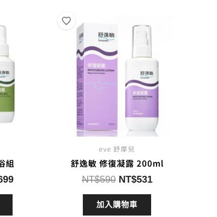
eve 舒摩兒
浴組
舒逸敏 修復凝露 200ml
目
原
目
699
NT$
590
NT$
531
前
始
前
價
價
價
加入購物車
格：
格：
格：