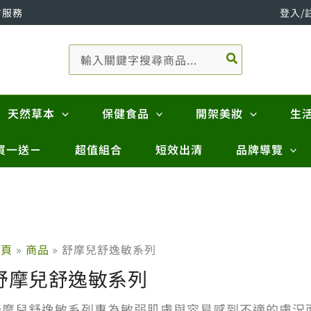
市服務
登入/
搜
尋：
天然草本
保健食品
開架美妝
生
買一送ㄧ
超值組合
短效出清
品牌導覽
首頁
商品
舒摩兒舒逸敏系列
舒摩兒舒逸敏系列
舒摩兒舒逸敏系列專為敏弱肌膚與容易感到不適的膚況