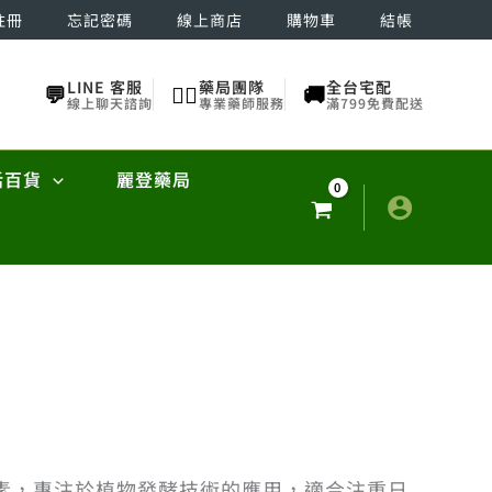
註冊
忘記密碼
線上商店
購物車
結帳
LINE 客服
藥局團隊
全台宅配
💬
👨‍⚕️
🚚
線上聊天諮詢
專業藥師服務
滿799免費配送
活百貨
麗登藥局
素，專注於植物發酵技術的應用，適合注重日