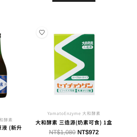
格：
格：
2,000。
NT$1,800。
NT$4,500。
NT$4,050。
YamatoEnzyme 大和酵素
 大和酵素
大和酵素 三造源(奶素可食) 1盒
液 (新升
原
目
NT$
1,080
NT$
972