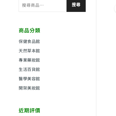
搜
搜尋
尋
關
鍵
商品分類
字
:
保健食品館
天然草本館
專業藥妝館
生活百貨館
醫學美容館
開架美妝館
近期評價