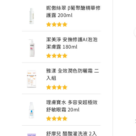
妮傲絲翠 β葡聚醣精華修
護露 200ml
評分
5
滿分
5
潔美淨 安撫修護AI泡泡
潔膚露 180ml
評分
5
滿分
5
雅漾 全效潤色防曬霜 二
入組
評分
5
滿分
5
理膚寶水 多容安超極效
舒敏眼霜 20ml
評分
5
滿分
5
舒摩兒 醋酸灌洗液 2入