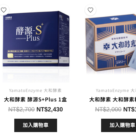
排
序
YamatoEnzyme 大和酵素
YamatoEnzyme
大和酵素 酵源S+Plus 1盒
大和酵素 大和酵素
原
目
原
NT$
2,700
NT$
2,430
NT$
2,000
NT$
始
前
始
價
價
價
加入購物車
加入購物車
格：
格：
格：