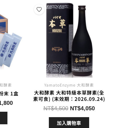
 大和酵素
YamatoEnzyme 大和酵素
大和酵素 大和特級本草酵素(全
粉末 1盒
素可食) (末效期：2026.09.24)
目
1,800
原
目
NT$
4,500
NT$
4,050
前
始
前
價
價
價
加入購物車
格：