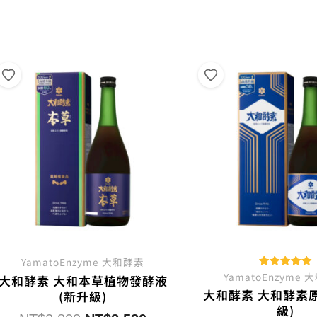
NT$2,700。
NT$2,430。
NT$
YamatoEnzyme 大和酵素
YamatoEnzyme
評分
大和酵素 大和本草植物發酵液
5.00
大和酵素 大和酵素原
(新升級)
滿分 5
級)