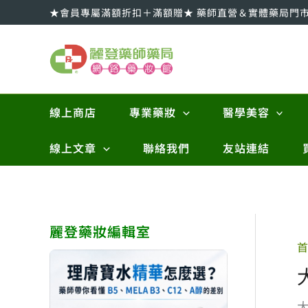
跳
★會員專屬滿額折扣＋滿額贈★ 藥師直營＆實體藥局門
至
主
要
內
容
線上商店
專業藥妝
醫學美容
線上文章
聯絡我們
友站連結
麗登藥妝編輯室