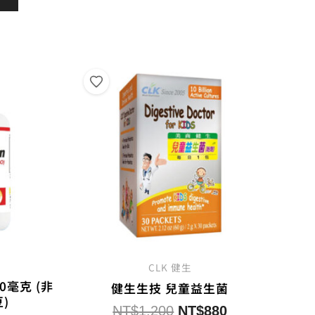
格：
NT$1,200。
NT$980。
800。
NT$680。
CLK 健生
0毫克 (非
健生生技 兒童益生菌
)
原
目
NT$
1,200
NT$
880