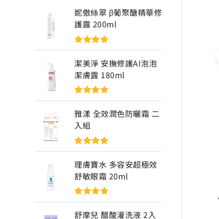
妮傲絲翠 β葡聚醣精華修
護露 200ml
評分
5
滿分
5
潔美淨 安撫修護AI泡泡
潔膚露 180ml
評分
5
滿分
5
雅漾 全效潤色防曬霜 二
入組
評分
5
滿分
5
理膚寶水 多容安超極效
舒敏眼霜 20ml
評分
5
滿分
5
舒摩兒 醋酸灌洗液 2入