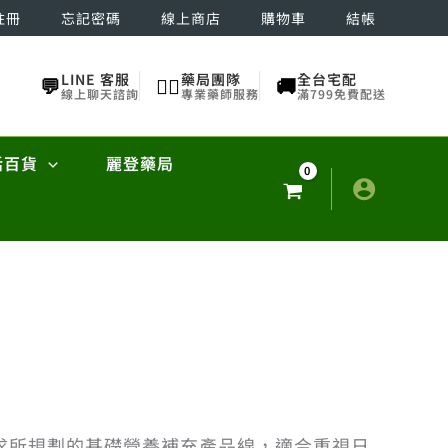
註冊
忘記密碼
線上商店
購物車
結帳
LINE 客服
藥局團隊
全台宅配
💬
👨‍⚕️
🚚
線上聊天諮詢
專業藥師服務
滿799免費配送
活百貨
麗登藥局
求所規劃的基礎營養補充產品線，適合重視日