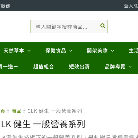
市服務
登入/
搜
尋：
天然草本
保健食品
開架美妝
生
買一送ㄧ
超值組合
短效出清
品牌導覽
首頁
商品
CLK 健生 一般營養系列
CLK 健生 一般營養系列
CLK健生生技旗下的一般營養系列，是針對日常保健需