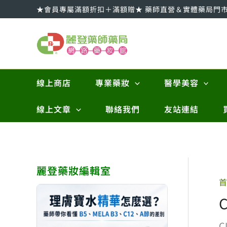
跳
★會員專屬滿額折扣＋滿額贈★ 藥師直營＆實體藥局門
至
主
要
內
容
線上商店
專業藥妝
醫學美容
線上文章
聯絡我們
友站連結
麗登藥妝編輯室