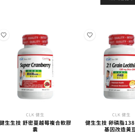
格：
NT$1,200。
NT$980。
NT$
CLK 健生
CLK 健生
健生生技 舒密蔓越莓複合軟膠
健生生技 卵磷脂138
囊
基因改造黃豆