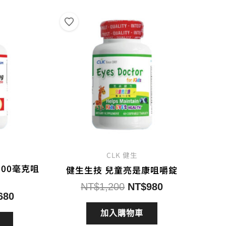
CLK 健生
000毫克咀
健生生技 兒童亮是康咀嚼錠
原
目
NT$
1,200
NT$
980
目
680
始
前
前
價
價
加入購物車
價
格：
格：