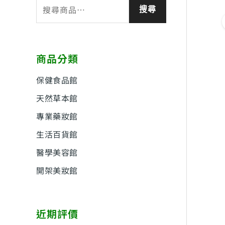
搜
搜尋
尋
關
鍵
商品分類
字
:
保健食品館
天然草本館
專業藥妝館
生活百貨館
醫學美容館
開架美妝館
近期評價