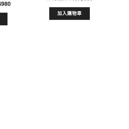
目
$
980
始
前
前
價
價
加入購物車
價
格：
格：
：
格：
NT$1,200。
NT$880。
$2,000。
NT$980。