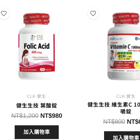
度
排
序
CLK 健生
CLK 健生
健生生技 維生素C 1
健生生技 葉酸錠
嚼錠
原
目
NT$
1,200
NT$
980
原
NT$
800
NT$
始
前
始
價
價
加入購物車
價
加入購物車
格：
格：