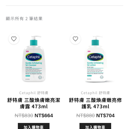
依
顯示所有 2 筆結果
熱
銷
度
排
序
Cetaphil 舒特膚
Cetaphil 舒特膚
舒特膚 三酸煥膚嫩亮潔
舒特膚 三酸煥膚嫩亮修
膚露 473ml
護乳 473ml
原
目
原
目
NT$
830
NT$
664
NT$
880
NT$
704
始
前
始
前
加入購物車
加入購物車
價
價
價
價