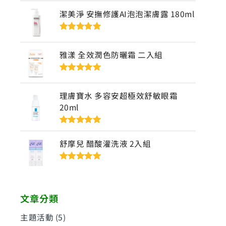
5
潔美淨 安撫修護AI泡泡潔膚露 180ml
評分
5
滿分
5
雅漾 全效潤色防曬霜 二入組
評分
5
滿分
5
理膚寶水 多容安超極效舒敏眼霜
20ml
評分
5
滿分
5
舒摩兒 醋酸灌洗液 2入組
評分
5
滿分
5
文章分類
主題活動
(5)