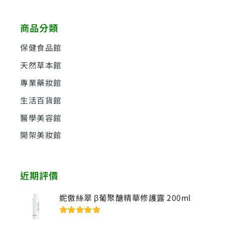
關
鍵
商品分類
字
:
保健食品館
天然草本館
專業藥妝館
生活百貨館
醫學美容館
開架美妝館
近期評價
妮傲絲翠 β葡聚醣精華修護露 200ml
評分
5
滿分