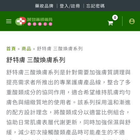
跳
藥妝品牌
│
登入/註冊
│
忘記密碼
至
主
要
內
容
首頁
商品
舒特膚 三酸煥膚系列
舒特膚 三酸煥膚系列
舒特膚三酸煥膚系列是針對需要加強膚質調理與
提亮需求者所推出的專業護膚產品線，整合了多
重酸類成分的協同作用，適合希望維持肌膚均勻
膚色與細緻質地的使用者。該系列採用溫和漸進
的配方設計理念，將酸類成分以適當比例組合，
協助日常肌膚表層代謝更新，同時加強保濕與舒
緩，減少初次接觸酸類產品時可能產生的不適