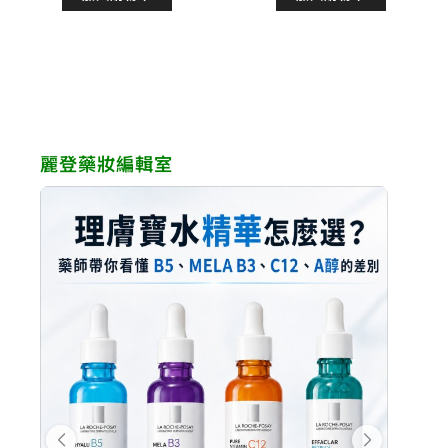
格：
格：
格：
格：
NT$830。
NT$664。
NT$880。
NT$7
麗登藥妝編輯室