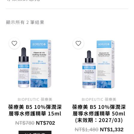
依
顯示所有 2 筆結果
熱
銷
度
排
序
BIOPEUTIC 葆療美
BIOPEUTIC 葆療美
葆療美 B5 10%彈潤深
葆療美 B5 10%彈潤深
層導水修護精華 15ml
層導水修護精華 50ml
(末效期：2027/03)
原
目
NT$
780
NT$
702
原
目
始
前
NT$
1,480
NT$
1,332