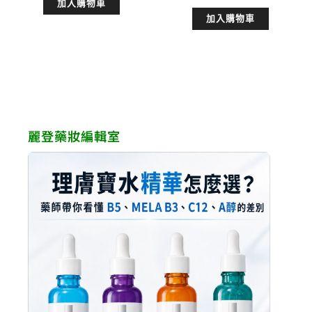
始
前
加入購物車
價
價
加入購物車
價
價
格：
格：
格：
格：
NT$780。
NT$702。
NT$1,480。
NT$
麗登藥妝編輯室