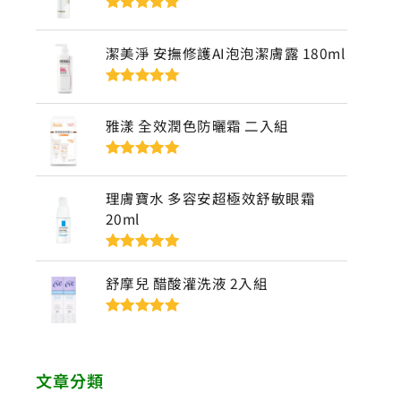
評分
5
滿分
5
潔美淨 安撫修護AI泡泡潔膚露 180ml
評分
5
滿分
5
雅漾 全效潤色防曬霜 二入組
評分
5
滿分
5
理膚寶水 多容安超極效舒敏眼霜
20ml
評分
5
滿分
5
舒摩兒 醋酸灌洗液 2入組
評分
5
滿分
5
文章分類