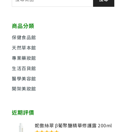
尋
關
鍵
商品分類
字
:
保健食品館
天然草本館
專業藥妝館
生活百貨館
醫學美容館
開架美妝館
近期評價
妮傲絲翠 β葡聚醣精華修護露 200ml