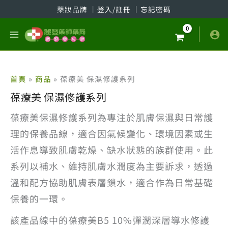
跳
藥妝品牌
│
登入/註冊
│
忘記密碼
至
主
要
內
容
首頁
商品
葆療美 保濕修護系列
葆療美 保濕修護系列
葆療美保濕修護系列為專注於肌膚保濕與日常護
理的保養品線，適合因氣候變化、環境因素或生
活作息導致肌膚乾燥、缺水狀態的族群使用。此
系列以補水、維持肌膚水潤度為主要訴求，透過
溫和配方協助肌膚表層鎖水，適合作為日常基礎
保養的一環。
該產品線中的葆療美B5 10%彈潤深層導水修護