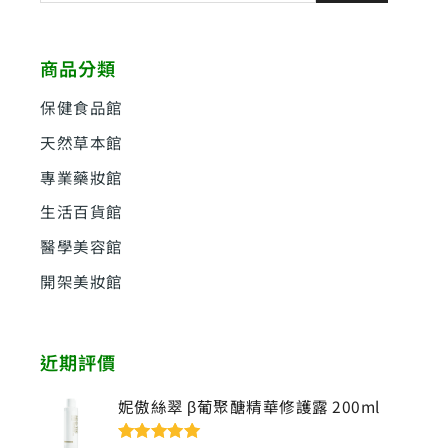
關
鍵
商品分類
字
:
保健食品館
天然草本館
專業藥妝館
生活百貨館
醫學美容館
開架美妝館
近期評價
妮傲絲翠 β葡聚醣精華修護露 200ml