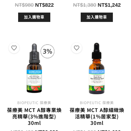
原
目
原
目
NT$
980
NT$
822
NT$
1,380
NT$
1,242
始
前
始
前
加入購物車
加入購物車
價
價
價
價
格：
格：
格：
格：
NT$980。
NT$822。
NT$1,380。
NT$
BIOPEUTIC 葆療美
BIOPEUTIC 葆療美
葆療美 MCT A醇專業煥
葆療美 MCT A醇細緻煥
亮精華(3%進階型)
活精華(1%居家型)
30ml
30ml