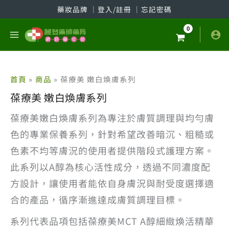
跳
藥妝品牌
│
登入/註冊
│
忘記密碼
至
主
要
內
容
首頁
商品
葆療美 嫩白煥膚系列
葆療美 嫩白煥膚系列
葆療美嫩白煥膚系列為專注於膚質調理與均勻膚
色的專業保養系列，針對希望改善暗沉、粗糙或
色素不均等膚況的使用者提供階段式護理方案。
此系列以A醇為核心活性成分，透過不同濃度配
方設計，讓使用者能依自身膚況與耐受度選擇適
合的產品，循序漸進達成膚質調理目標。
系列代表品項包括葆療美MCT A醇細緻煥活精華