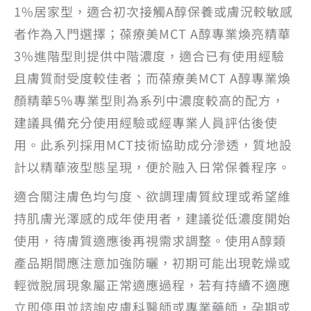
1%居家型，適合初次接觸A醇保養或膚況較敏感
者作為入門選擇；葆療美MCT A醇專業煥亮精華
3%進階型則提供中階濃度，適合已有使用經驗
且膚質耐受度較佳者；而葆療美MCT A醇專業煥
顏精華5%專業型則為系列中濃度較高的配方，
建議具備充分使用經驗或經專業人員評估後使
用。此系列採用MCT技術協助成分滲透，質地設
計以精華液型態呈現，便於融入日常保養程序。
適合關注膚色均勻度、欲調理膚質紋理或希望維
持肌膚光澤感的成年使用者，建議從低濃度開始
使用，待膚質適應後再視需求調整。使用A醇類
產品期間應注意加強防曬，初期可能出現乾燥或
輕微脫屑現象屬正常適應過程，若有持續不適應
立即停用並諮詢皮膚科醫師或專業藥師，孕期或