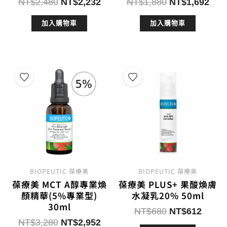
原
目
原
目
NT$
2,480
NT$
2,232
NT$
1,880
NT$
1,692
始
前
始
前
加入購物車
加入購物車
價
價
價
價
格：
格：
格：
格：
NT$2,480。
NT$2,232。
NT$1,880。
NT$
BIOPEUTIC 葆療美
BIOPEUTIC 葆療美
葆療美 MCT A醇專業煥
葆療美 PLUS+ 果酸煥膚
顏精華(5%專業型)
水凝乳20% 50ml
30ml
原
目
NT$
680
NT$
612
原
目
NT$
3,280
NT$
2,952
始
前