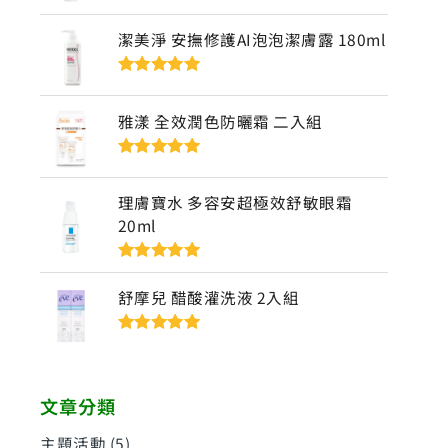
評分
5
滿分
5
潔美淨 安撫修護AI泡泡潔膚露 180ml
評分
5
滿分
5
雅漾 全效潤色防曬霜 二入組
評分
5
滿分
5
理膚寶水 多容安超極效舒敏眼霜
20ml
評分
5
滿分
5
舒摩兒 醋酸灌洗液 2入組
評分
5
滿分
5
文章分類
主題活動
(5)