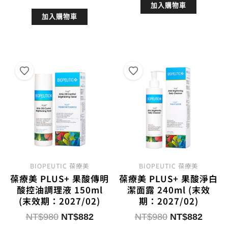
始
前
加入購物車
價
價
加入購物車
價
價
格：
格：
格：
格：
NT$680。
NT$6
NT$3,280。
NT$2,952。
BIOPEUTIC 葆療美
BIOPEUTIC 葆療美
葆療美 PLUS+ 果酸傳明
葆療美 PLUS+ 果酸淨白
酸控油調理液 150ml
潔面露 240ml (末效
(末效期：2027/02)
期：2027/02)
原
目
原
目
NT$
980
NT$
882
NT$
980
NT$
882
始
前
始
前