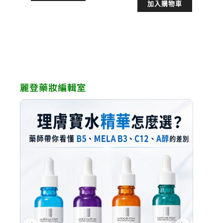
加入購物車
價
價
格：
格：
格：
格：
NT$1,380。
NT$1,242。
NT$1,580。
NT$
麗登藥妝編輯室