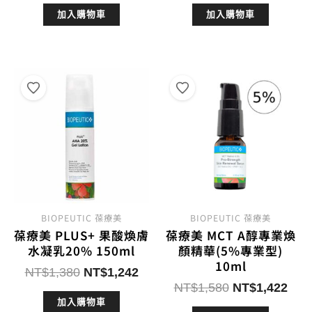
加入購物車
加入購物車
價
價
價
價
格：
格：
格：
格：
NT$980。
NT$882。
NT$980。
NT$8
BIOPEUTIC 葆療美
BIOPEUTIC 葆療美
葆療美 PLUS+ 果酸煥膚
葆療美 MCT A醇專業煥
水凝乳20% 150ml
顏精華(5%專業型)
10ml
原
目
NT$
1,380
NT$
1,242
原
目
始
前
NT$
1,580
NT$
1,422
始
前
加入購物車
價
價