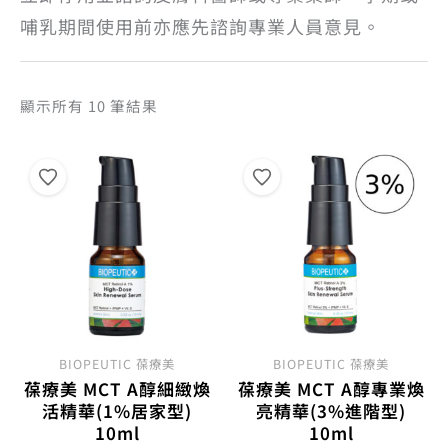
哺乳期間使用前亦應先諮詢專業人員意見。
依
顯示所有 10 筆結果
熱
銷
度
排
序
BIOPEUTIC 葆療美
BIOPEUTIC 葆療美
葆療美 MCT A醇細緻煥
葆療美 MCT A醇專業煥
活精華(1%居家型)
亮精華(3%進階型)
10ml
10ml