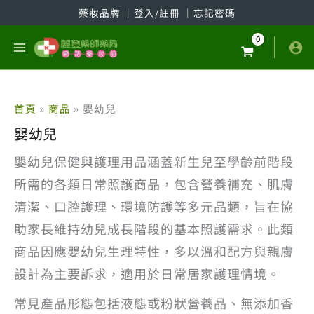
跳
藥妝品牌
│
登入/註冊
│
忘記密碼
至
主
要
內
容
首頁
商品
嬰幼兒
嬰幼兒
嬰幼兒保健與護理用品涵蓋新生兒至學齡前階段
所需的各類日常照護商品，包含營養補充、肌膚
清潔、口腔護理、環境防護等多元品類，旨在協
助家長維持幼兒成長階段的基本照護需求。此類
商品因應嬰幼兒生理特性，多以溫和配方與親膚
設計為主要訴求，適用於日常居家護理情境。
常見產品形態包括液態或粉狀營養品、無添加香