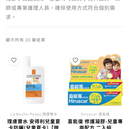
師或專業護理人員，確保使用方式符合個別需
求。
依
顯示所有 20 筆結果
熱
銷
度
排
序
La Roche-Posay 理膚寶水
Hiruscar 喜能復
理膚寶水 安得利兒童夏
喜能復 修護凝膠-兒童專
卡防曬(兒童夏卡)【贈
用配方 二入組