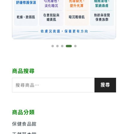
商品搜尋
搜
搜尋
尋
關
鍵
商品分類
字
:
保健食品館
天然草本館