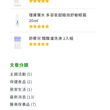
評分
5
滿分
5
理膚寶水 多容安超極效舒敏眼霜
20ml
評分
5
滿分
5
舒摩兒 醋酸灌洗液 2入組
評分
5
滿分
5
文章分類
主題活動
(5)
保健食品
(2)
居家生活
(1)
最新消息
(13)
醫美保養品
(7)