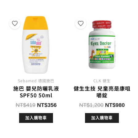
Sebamed 德國施巴
CLK 健生
施巴 嬰兒防曬乳液
健生生技 兒童亮是康咀
SPF50 50ml
嚼錠
原
目
原
目
NT$
419
NT$
356
NT$
1,200
NT$
980
始
前
始
前
加入購物車
加入購物車
價
價
價
價
格：
格：
格：
格：
NT$419。
NT$356。
NT$1,200。
NT$