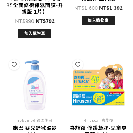
B5全面修復保濕面膜-升
原
目
NT$
1,600
NT$
1,392
級版 1片】
始
前
原
目
NT$
990
NT$
792
加入購物車
價
價
始
前
格：
格：
加入購物車
價
價
NT$1,600。
NT$
格：
格：
NT$990。
NT$792。
Sebamed 德國施巴
Hiruscar 喜能復
施巴 嬰兒舒敏浴露
喜能復 修護凝膠-兒童專