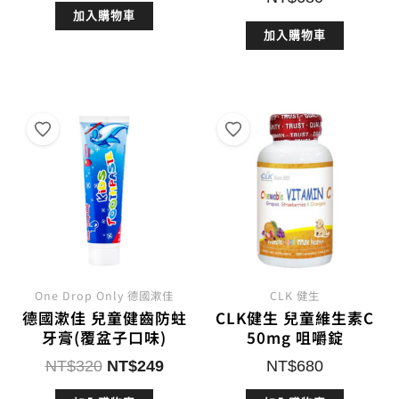
加入購物車
加入購物車
One Drop Only 德國漱佳
CLK 健生
德國漱佳 兒童健齒防蛀
CLK健生 兒童維生素C
牙膏(覆盆子口味)
50mg 咀嚼錠
原
目
NT$
320
NT$
249
NT$
680
始
前