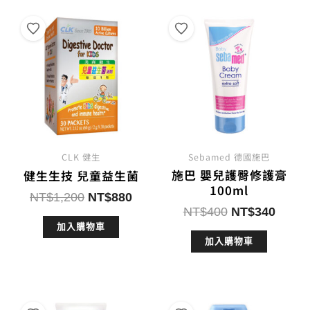
CLK 健生
Sebamed 德國施巴
施巴 嬰兒護臀修護膏
健生生技 兒童益生菌
100ml
原
目
NT$
1,200
NT$
880
原
目
NT$
400
NT$
340
始
前
始
前
加入購物車
價
價
加入購物車
價
價
格：
格：
格：
格：
NT$1,200。
NT$880。
NT$400。
NT$3