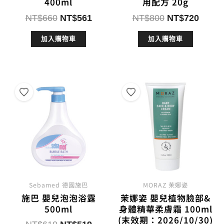
400ml
用配方 20g
原
目
原
目
NT$
660
NT$
561
NT$
800
NT$
720
始
前
始
前
加入購物車
加入購物車
價
價
價
價
格：
格：
格：
格：
NT$660。
NT$561。
NT$800。
NT$7
Sebamed 德國施巴
MORAZ 茉娜姿
施巴 嬰兒泡泡浴露
茉娜姿 嬰兒植物臉部&
500ml
身體精華柔膚霜 100ml
(末效期：2026/10/30)
原
目