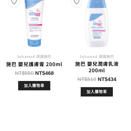
Sebamed 德國施巴
Sebamed 德國施巴
施巴 嬰兒潤膚乳液
施巴 嬰兒護膚膏 200ml
200ml
原
目
NT$
550
NT$
468
原
目
NT$
510
NT$
434
始
前
始
前
加入購物車
價
價
加入購物車
價
價
格：
格：
格：
格：
NT$550。
NT$468。
NT$510。
NT$4