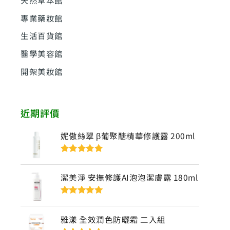
專業藥妝館
生活百貨館
醫學美容館
開架美妝館
近期評價
妮傲絲翠 β葡聚醣精華修護露 200ml
評分
5
滿分
5
潔美淨 安撫修護AI泡泡潔膚露 180ml
評分
5
滿分
5
雅漾 全效潤色防曬霜 二入組