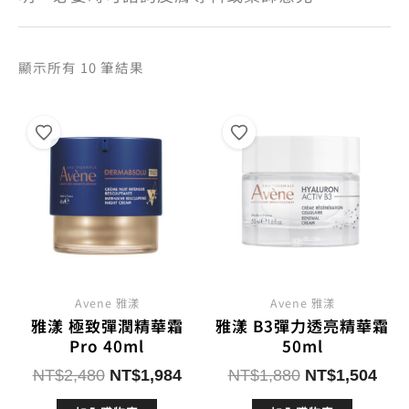
依
顯示所有 10 筆結果
熱
銷
度
排
序
Avene 雅漾
Avene 雅漾
雅漾 極致彈潤精華霜
雅漾 B3彈力透亮精華霜
Pro 40ml
50ml
原
目
原
目
NT$
2,480
NT$
1,984
NT$
1,880
NT$
1,504
始
前
始
前