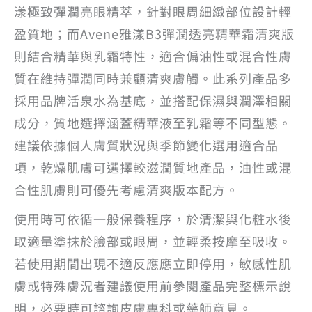
漾極致彈潤亮眼精萃，針對眼周細緻部位設計輕
盈質地；而Avene雅漾B3彈潤透亮精華霜清爽版
則結合精華與乳霜特性，適合偏油性或混合性膚
質在維持彈潤同時兼顧清爽膚觸。此系列產品多
採用品牌活泉水為基底，並搭配保濕與潤澤相關
成分，質地選擇涵蓋精華液至乳霜等不同型態。
建議依據個人膚質狀況與季節變化選用適合品
項，乾燥肌膚可選擇較滋潤質地產品，油性或混
合性肌膚則可優先考慮清爽版本配方。
使用時可依循一般保養程序，於清潔與化粧水後
取適量塗抹於臉部或眼周，並輕柔按摩至吸收。
若使用期間出現不適反應應立即停用，敏感性肌
膚或特殊膚況者建議使用前參閱產品完整標示說
明，必要時可諮詢皮膚專科或藥師意見。