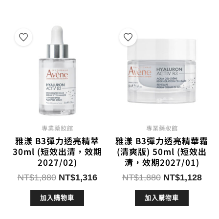
NT$1,880。
NT$1,504。
NT$1,680。
NT$
專業藥妝館
專業藥妝館
雅漾 B3彈力透亮精萃
雅漾 B3彈力透亮精華霜
30ml (短效出清，效期
(清爽版) 50ml (短效出
2027/02)
清，效期2027/01)
原
目
原
目
NT$
1,880
NT$
1,316
NT$
1,880
NT$
1,128
始
前
始
前
加入購物車
加入購物車
價
價
價
價
格：
格：
格：
格：