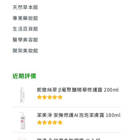
天然草本館
專業藥妝館
生活百貨館
醫學美容館
開架美妝館
近期評價
妮傲絲翠 β葡聚醣精華修護露 200ml
評分
5
滿分
5
潔美淨 安撫修護AI泡泡潔膚露 180ml
評分
5
滿分
5