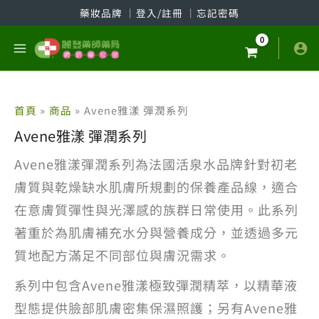
跳
藥妝品牌
│
登入/註冊
│
忘記密碼
至
主
要
內
容
首頁
商品
Avene雅漾 彈潤系列
Avene雅漾 彈潤系列
Avene雅漾彈潤系列為法國活泉水品牌針對初老
膚質與乾燥缺水肌膚所規劃的保養產品線，適合
在意膚質彈性與光澤感的族群日常使用。此系列
著重於為肌膚補充水分與營養成分，並透過多元
質地配方滿足不同部位與膚況需求。
系列中包含Avene雅漾極致彈潤精萃，以精華液
型態提供臉部肌膚密集保濕照護；另有Avene雅