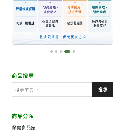
商品搜尋
搜
搜尋
尋
關
鍵
商品分類
字
:
保健食品館