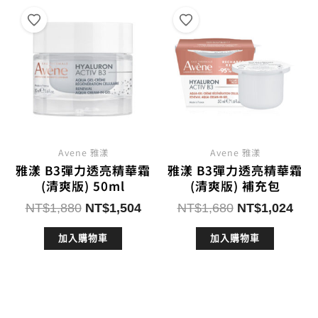
Avene 雅漾
Avene 雅漾
雅漾 B3彈力透亮精華霜
雅漾 B3彈力透亮精華霜
(清爽版) 50ml
(清爽版) 補充包
原
目
原
目
NT$
1,880
NT$
1,504
NT$
1,680
NT$
1,024
始
前
始
前
加入購物車
加入購物車
價
價
價
價
格：
格：
格：
格：
NT$1,880。
NT$1,504。
NT$1,680。
NT$