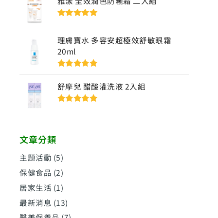
雅漾 全效潤色防曬霜 二入組
評分
5
滿分
5
理膚寶水 多容安超極效舒敏眼霜
20ml
評分
5
滿分
5
舒摩兒 醋酸灌洗液 2入組
評分
5
滿分
5
文章分類
主題活動
(5)
保健食品
(2)
居家生活
(1)
最新消息
(13)
醫美保養品
(7)