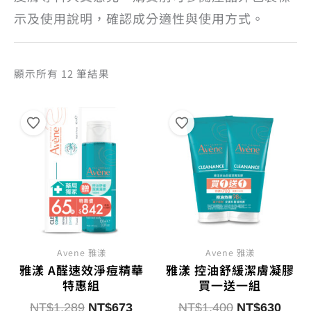
示及使用說明，確認成分適性與使用方式。
依
顯示所有 12 筆結果
熱
銷
度
排
序
Avene 雅漾
Avene 雅漾
雅漾 A醛速效淨痘精華
雅漾 控油舒緩潔膚凝膠
特惠組
買一送一組
原
目
原
目
NT$
1,289
NT$
673
NT$
1,400
NT$
630