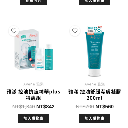
查看內容
加入購物車
價
價
價
價
格：
格：
格：
格：
NT$1,500。
NT$990。
NT$1,400。
NT$
Avene 雅漾
Avene 雅漾
雅漾 控油抗痘精華plus
雅漾 控油舒緩潔膚凝膠
特惠組
200ml
原
目
原
目
NT$
1,340
NT$
842
NT$
700
NT$
560
始
前
始
前
加入購物車
加入購物車
價
價
價
價
格：
格：
格：
格：