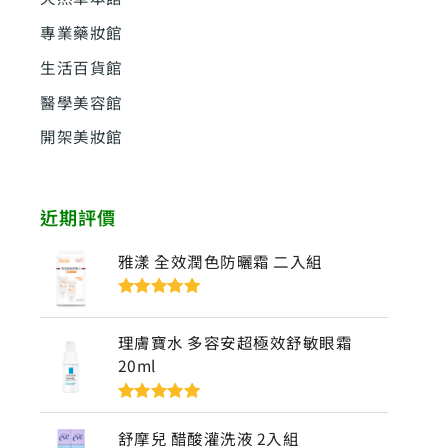
專業藥妝館
生活百貨館
醫學美容館
開架美妝館
近期評價
雅漾 全效潤色防曬霜 二入組
評分
5
滿分
5
理膚寶水 多容安超極效舒敏眼霜
20ml
評分
5
滿分
5
舒摩兒 醋酸灌洗液 2入組