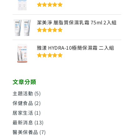
評分
5
滿分
5
潔美淨 層脂質保濕乳霜 75ml 2入組
評分
5
滿分
5
雅漾 HYDRA-10極簡保濕霜 二入組
評分
5
滿分
5
文章分類
主題活動
(5)
保健食品
(2)
居家生活
(1)
最新消息
(13)
醫美保養品
(7)