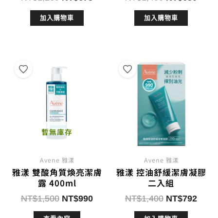
始
前
始
前
加入購物車
加入購物車
價
價
價
價
格：
格：
格：
格：
NT$1,289。
NT$673。
NT$1,400。
NT$
暫無庫存
Avene 雅漾
Avene 雅漾
雅漾 雙酸角質煥亮潔膚
雅漾 控油舒緩潔膚凝膠
露 400ml
二入組
原
目
原
目
NT$
1,500
NT$
990
NT$
1,400
NT$
792
始
前
始
前