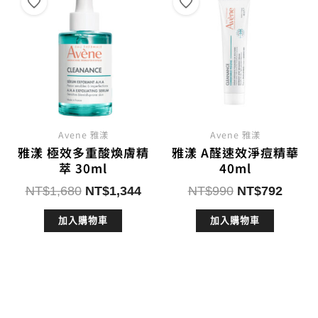
Avene 雅漾
Avene 雅漾
雅漾 極效多重酸煥膚精
雅漾 A醛速效淨痘精華
萃 30ml
40ml
原
目
原
目
NT$
1,680
NT$
1,344
NT$
990
NT$
792
始
前
始
前
加入購物車
加入購物車
價
價
價
價
格：
格：
格：
格：
NT$1,680。
NT$1,344。
NT$990。
NT$7