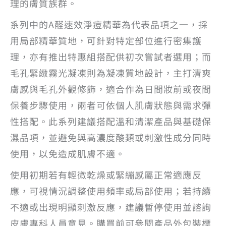
理的膚質族群。
系列中的A醛速效淨痘精華為代表品項之一，採
用局部精華質地，可針對特定部位進行密集護
理，亦有推出特惠組搭配供初次嘗試者選用；而
毛孔緊緻霧光凝凍則為凝凍質地設計，主打清爽
膚感與毛孔外觀修飾，適合作為日間妝前或夜間
保養步驟使用，兩者可依個人肌膚狀態與需求彈
性搭配。此系列建議搭配溫和清潔產品與基礎保
濕品項，並避免與高濃度酸類或刺激性成分同時
使用，以免造成肌膚不適。
使用初期若有輕微乾燥或緊繃感屬正常適應反
應，可視情況調整使用頻率或局部使用；若持續
不適或出現明顯刺激反應，建議暫停使用並諮詢
皮膚專科人員意見。購買前可參閱產品外包裝標