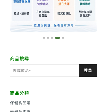
商品搜尋
搜
搜尋
尋
關
鍵
商品分類
字
:
保健食品館
天然草本館