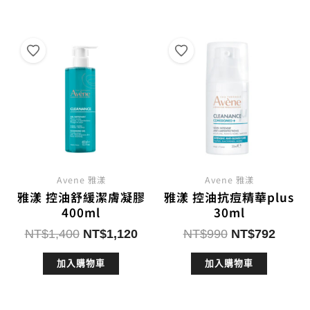
NT$1,340。
NT$842。
NT$700。
NT$5
Avene 雅漾
Avene 雅漾
雅漾 控油舒緩潔膚凝膠
雅漾 控油抗痘精華plus
400ml
30ml
原
目
原
目
NT$
1,400
NT$
1,120
NT$
990
NT$
792
始
前
始
前
加入購物車
加入購物車
價
價
價
價
格：
格：
格：
格：
NT$1,400。
NT$1,120。
NT$990。
NT$7