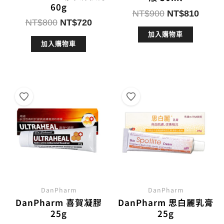
60g
原
目
NT$
900
NT$
810
原
目
NT$
800
NT$
720
始
前
始
前
加入購物車
價
價
加入購物車
價
價
格：
格：
格：
格：
NT$900。
NT$8
NT$800。
NT$720。
DanPharm
DanPharm
DanPharm 喜賀凝膠
DanPharm 思白麗乳膏
25g
25g