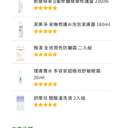
妮傲絲翠 β葡聚醣精華修護露 200ml
評分
5
滿分
5
潔美淨 安撫修護AI泡泡潔膚露 180ml
評分
5
滿分
5
雅漾 全效潤色防曬霜 二入組
評分
5
滿分
5
理膚寶水 多容安超極效舒敏眼霜
20ml
評分
5
滿分
5
舒摩兒 醋酸灌洗液 2入組
評分
5
滿分
5