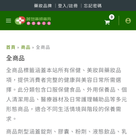
跳
藥妝品牌
│
登入/註冊
│
忘記密碼
至
主
要
內
容
首頁
商品
全商品
全商品
全商品標籤涵蓋本站所有保健、美妝與藥妝品
項，提供消費者完整的健康與美容日常所需選
擇。此分類包含口服保健食品、外用保養品、個
人清潔用品、醫療器材及日常護理輔助品等多元
形態商品，適合不同生活情境與階段的保養需
求。
商品劑型涵蓋錠劑、膠囊、粉劑、液態飲品、乳