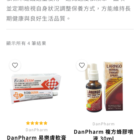
並定期檢視自身狀況調整保養方式，方能維持長
期健康與良好生活品質。
依
顯示所有 4 筆結果
熱
銷
度
排
序
DanPharm
DanPharm
評分
DanPharm 複方蜂膠噴
5.00
DanPharm 易樂膚軟膏
滿分 5
液 30ml