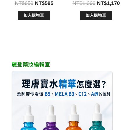
原
目
原
目
NT$
650
NT$
585
NT$
1,300
NT$
1,170
始
前
始
前
加入購物車
加入購物車
價
價
價
價
格：
格：
格：
格：
NT$650。
NT$585。
NT$1,300。
NT$
麗登藥妝編輯室