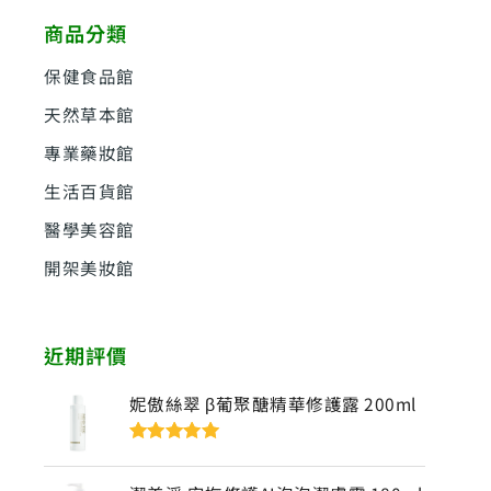
鍵
商品分類
字
:
保健食品館
天然草本館
專業藥妝館
生活百貨館
醫學美容館
開架美妝館
近期評價
妮傲絲翠 β葡聚醣精華修護露 200ml
評分
5
滿分
5