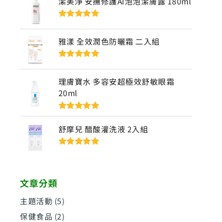
潔美淨 安撫修護AI泡泡潔膚露 180ml
評分
5
滿分
5
雅漾 全效潤色防曬霜 二入組
評分
5
滿分
5
理膚寶水 多容安超極效舒敏眼霜
20ml
評分
5
滿分
5
舒摩兒 醋酸灌洗液 2入組
評分
5
滿分
5
文章分類
主題活動
(5)
保健食品
(2)