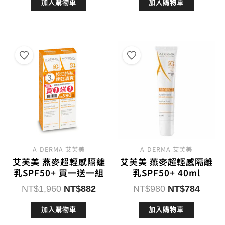
加入購物車
加入購物車
價
價
價
價
格：
格：
格：
格：
NT$1,480。
NT$960。
NT$1,980。
NT$
A-DERMA 艾芙美
A-DERMA 艾芙美
艾芙美 燕麥超輕感隔離
艾芙美 燕麥超輕感隔離
乳SPF50+ 買一送一組
乳SPF50+ 40ml
原
目
原
目
NT$
1,960
NT$
882
NT$
980
NT$
784
始
前
始
前
加入購物車
加入購物車
價
價
價
價
格：
格：
格：
格：