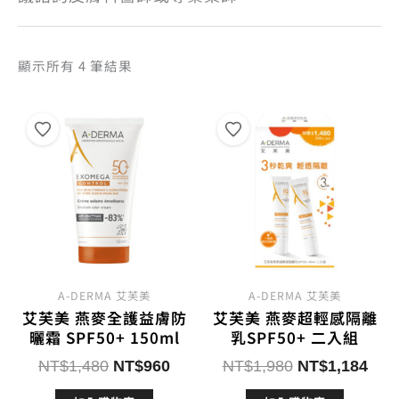
依
顯示所有 4 筆結果
熱
銷
度
排
序
A-DERMA 艾芙美
A-DERMA 艾芙美
艾芙美 燕麥全護益膚防
艾芙美 燕麥超輕感隔離
曬霜 SPF50+ 150ml
乳SPF50+ 二入組
原
目
原
目
NT$
1,480
NT$
960
NT$
1,980
NT$
1,184
始
前
始
前