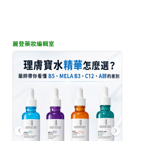
NT$1,960。
NT$882。
NT$980。
NT$7
麗登藥妝編輯室