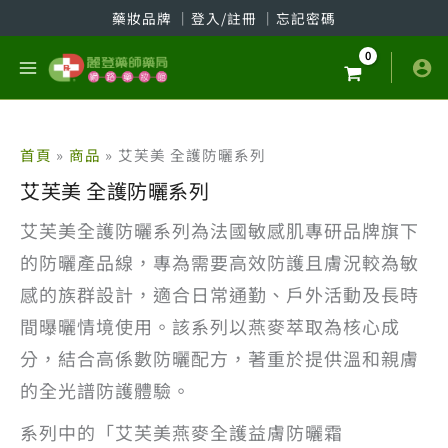
跳
藥妝品牌
│
登入/註冊
│
忘記密碼
至
主
要
內
容
首頁
商品
艾芙美 全護防曬系列
艾芙美 全護防曬系列
艾芙美全護防曬系列為法國敏感肌專研品牌旗下
的防曬產品線，專為需要高效防護且膚況較為敏
感的族群設計，適合日常通勤、戶外活動及長時
間曝曬情境使用。該系列以燕麥萃取為核心成
分，結合高係數防曬配方，著重於提供溫和親膚
的全光譜防護體驗。
系列中的「艾芙美燕麥全護益膚防曬霜