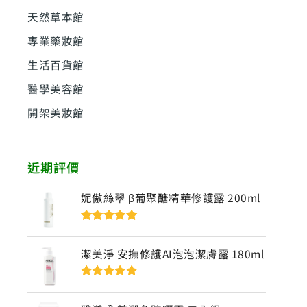
天然草本館
專業藥妝館
生活百貨館
醫學美容館
開架美妝館
近期評價
妮傲絲翠 β葡聚醣精華修護露 200ml
評分
5
滿分
5
潔美淨 安撫修護AI泡泡潔膚露 180ml
評分
5
滿分
5