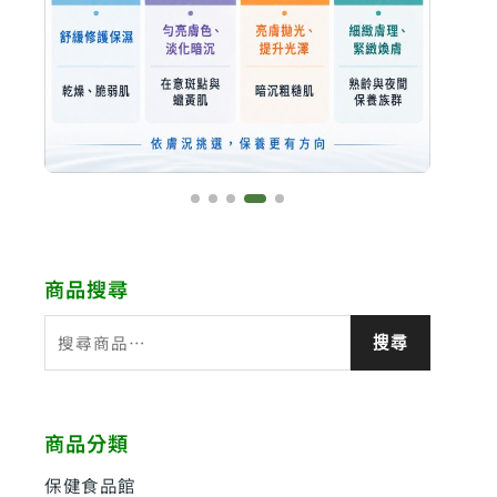
商品搜尋
搜
搜尋
尋
關
鍵
商品分類
字
:
保健食品館