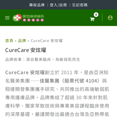
跳
藥妝品牌
│
登入/註冊
│
忘記密碼
至
主
要
內
容
首頁
品牌
CureCare 安炫曜
CureCare 安炫曜
品牌故事：源自醫美臨床，為敏弱肌而生
CureCare 安炫曜
創立於 2011 年，是由亞洲知
名醫美集團——
佳醫集團（股票代號 4104）
與
翔達開發集團攜手研究、共同推出的高端敏弱肌
專用護膚品牌。品牌集結了超過 30 年來針對肌
膚科學、獨家萃取技術與專業美容課程臨床使用
的深厚基礎，嚴謹開發出最適合台灣及亞熱帶氣