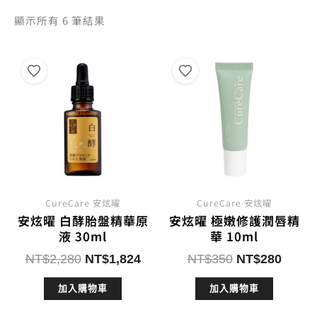
依
顯示所有 6 筆結果
熱
銷
度
排
序
CureCare 安炫曜
CureCare 安炫曜
安炫曜 白酵胎盤精華原
安炫曜 極嫩修護潤唇精
液 30ml
華 10ml
原
目
原
目
NT$
2,280
NT$
1,824
NT$
350
NT$
280
始
前
始
前
加入購物車
加入購物車
價
價
價
價
格：
格：
格：
格：