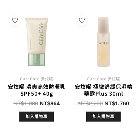
NT$2,280。
NT$1,824。
NT$350。
NT$2
CureCare 安炫曜
CureCare 安炫曜
安炫曜 清爽高效防曬乳
安炫曜 極緻舒緩保濕精
SPF50+ 40g
華露Plus 30ml
原
目
原
目
NT$
1,080
NT$
864
NT$
2,200
NT$
1,760
始
前
始
前
加入購物車
加入購物車
價
價
價
價
格：
格：
格：
格：
NT$1,080。
NT$864。
NT$2,200。
NT$