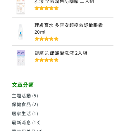
雅漾 全效潤色防曬霜 二入組
評分
5
滿分
5
理膚寶水 多容安超極效舒敏眼霜
20ml
評分
5
滿分
5
舒摩兒 醋酸灌洗液 2入組
評分
5
滿分
5
文章分類
主題活動
(5)
保健食品
(2)
居家生活
(1)
最新消息
(13)