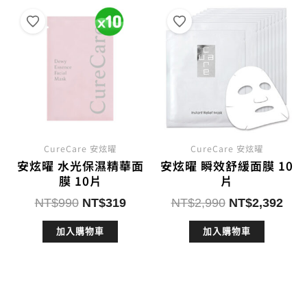
CureCare 安炫曜
CureCare 安炫曜
安炫曜 水光保濕精華面
安炫曜 瞬效舒緩面膜 10
膜 10片
片
原
目
原
目
NT$
990
NT$
319
NT$
2,990
NT$
2,392
始
前
始
前
加入購物車
加入購物車
價
價
價
價
格：
格：
格：
格：
NT$990。
NT$319。
NT$2,990。
NT$